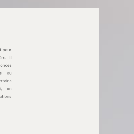
t pour
re. Il
onces
ers ou
tains
si, on
ations