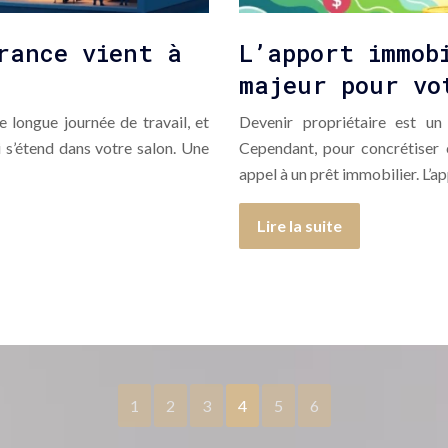
rance vient à
L’apport immob
majeur pour vo
 longue journée de travail, et
Devenir propriétaire est u
 s’étend dans votre salon. Une
Cependant, pour concrétiser c
appel à un prêt immobilier. L’
Lire la suite
1
2
3
4
5
6