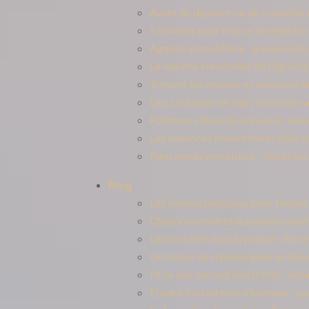
Avant de déposer ou de consulter
5 conseils pour réussir la rédacti
Agence immobilière : annonces d’
Le marché immobilier de Digne-le
Trouver les meilleures annonces i
Des centaines de sites de petites
Kalimmo classe les annonces immob
Les annonces immobilières dans le 
Paru vendu immobilier : site et jo
Blog
Les bonnes pratiques pour l’entre
Choisir un ensemble meublé d’entr
L’immobilier dans la presse : décr
Les délais de réponse pour un doss
Mise aux normes électricité : esti
Études d’architecte d’intérieur : 