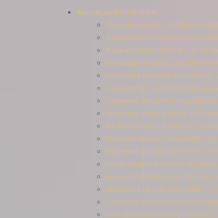
Annonces immobilière
Idées de carport : solutions éléga
Comment résilier son assurance ha
Assurance habitation en cas de vent
Le passage d’une SCI de l’IR à l’IS
Les étapes clés pour bien assurer
Coulommiers : le marché de l’app
Comment choisir le bon projet imm
Résidence arago à Noisy-le-Grand 
Ax-les-thermes : le marché des a
Habitat concept valenciennes : av
Optimiser la visibilité de votre bi
Valras-plage : le marché des appa
Les particularités du contrat de c
Simulateur de prêt immobilier : co
Comment réussir son achat immobi
Trouver un bien entre particulier