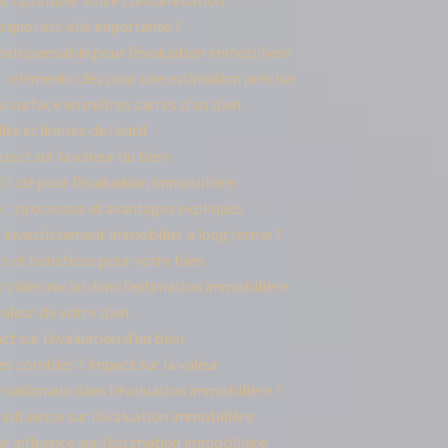
rquoi est-elle importante ?
 indispensable pour l’évaluation immobilière
 éléments clés pour une estimation précise
a surface en mètres carrés d’un bien
ité et limites de l’outil
pact sur la valeur du bien
til clé pour l’évaluation immobilière
: processus et avantages expliqués
 investissement immobilier à long terme ?
ûts et bénéfices pour votre bien
r rôle crucial dans l’estimation immobilière
valeur de votre bien
t sur l’évaluation d’un bien
les combles ? impact sur la valeur
rnationaux dans l’évaluation immobilière ?
n influence sur l’évaluation immobilière
ur influence sur l’estimation immobilière