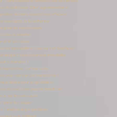
ur : compétences et perspectives de carrière
ns et coûts pour 20m² supplémentaires
 gestion de biens immobiliers efficace
es avantages de la loi hamon
s pour les investisseurs
taillée du marché
 qu’il faut savoir
uation immobilière : parcours et bénéfices
stratégie d’investissement immobilier
 votre chambre ?
t immobilier : facteurs clés
nce pour votre projet immobilier ?
éma pratique pour propriétaires
ions et conditions pour en bénéficier
cus sur les prêts auto
et gérer les risques
ir ? analyse et perspectives
ulateur pour l’estimer