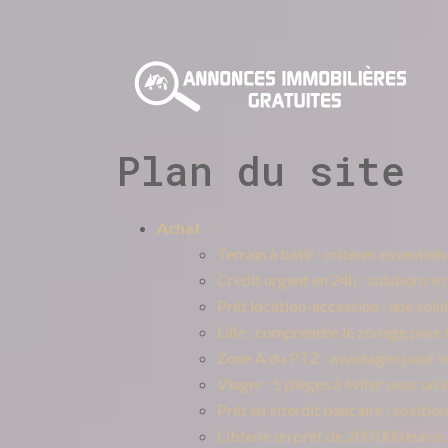
Plan du site
Achat
Terrain à bâtir : critères essentiel
Crédit urgent en 24h : solutions e
Prêt location-accession : une solu
Lille : comprendre le zonage pour 
Zone A du PTZ : avantages pour v
Viager : 5 pièges à éviter pour un
Prêt en interdit bancaire : soluti
Obtenir un prêt de 200 000 euros s