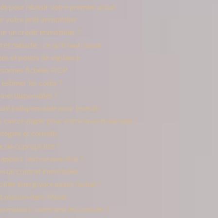
lés pour réussir votre premier achat
er votre prêt immobilier
ir un crédit immobilier ?
êt maladie : ce qu’il faut savoir
es et points de vigilance
ersonnes fichées FICP
 estimer les coûts ?
inel disponibles ?
util indispensable pour investir
 calcul viager pour votre investissement ?
tégies et conseils
e de copropriété ?
apport : est-ce possible ?
ns un contrat immobilier
lier énergivore avant l’achat ?
t maison dans l’Aude
une maison : comment les calculer ?