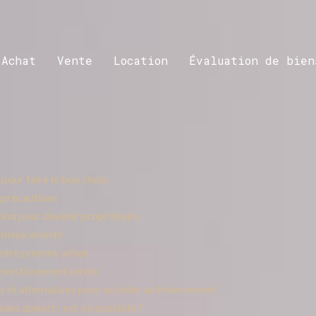
Achat
Vente
Location
Évaluation de bien
s pour faire le bon choix
t précautions
tion pour devenir propriétaire
mieux investir
otre premier achat
 investissement serein
ons et alternatives pour accéder au financement
ans apport : est-ce possible ?