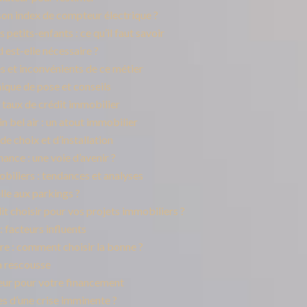
n index de compteur électrique ?
s petits-enfants : ce qu’il faut savoir
 est-elle nécessaire ?
 et inconvénients de ce métier
nique de pose et conseils
 taux de crédit immobilier
 bel air : un atout immobilier
e choix et d’installation
ance : une voie d’avenir ?
biliers : tendances et analyses
lle aux parkings ?
it choisir pour vos projets immobiliers ?
: facteurs influents
re : comment choisir la bonne ?
la rescousse
jeur pour votre financement
es d’une crise imminente ?