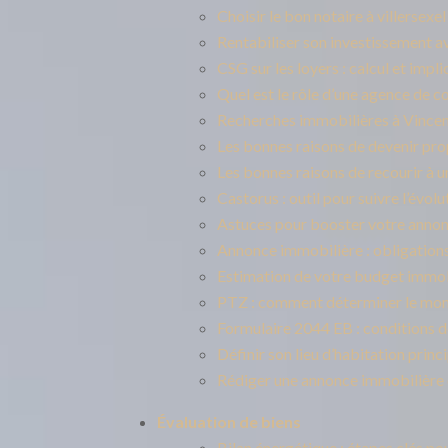
Choisir le bon notaire à villersex
Rentabiliser son investissement a
CSG sur les loyers : calcul et impl
Quel est le rôle d’une agence de co
Recherches immobilières à Vincenne
Les bonnes raisons de devenir pro
Les bonnes raisons de recourir à 
Castorus : outil pour suivre l’év
Astuces pour booster votre anno
Annonce immobilière : obligations
Estimation de votre budget immobil
PTZ : comment déterminer le mont
Formulaire 2044 EB : conditions d
Définir son lieu d’habitation princi
Rédiger une annonce immobilière
Évaluation de biens
Bilan énergétique : étapes clés p