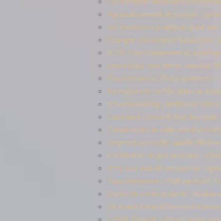
Fiche métier décoratrice d’intérie
Agrandissement de maison : optio
Les meilleures pratiques pour une
Changer d’assurance habitation : l
SCPI : fonctionnement et avantage
Immobilier lyon 3ème : analyse dé
Fiscalité des SCPI européennes : ce
Formation et certification en éval
Schéma holding : optimisez votre 
Comment choisir le bon lino pour
Comprendre le coût réel d’un crédi
Emprunt ou crédit : quelle différe
Installation de gaz propane : sch
Prêt sans intérêt immobilier : opt
Taux d’emprunt crédit agricole : fo
Dalles de sol en amiante : évaluer 
Un krach immobilier est-il à prévo
Crédit d’impôt : utilisez notre sim