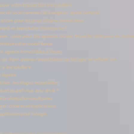
el pour votre transaction immobilière
vec un local commercial à avignon : guide complet
ications pour les propriétaires immobiliers
nseil en immobilier d’entreprise ?
s : opter pour des agences locales de petite taille pour de meilleu
priétaire d’un mobil-home
une agence immobilière à Vevey
olution d’une annonce immobilière sur SeLoger et LeBonCoin
nce immobilière
 légales
ier : les étapes essentielles
ant auquel vous avez droit ?
e prolongation expliquées
pal : critères et implications
 optimisée pour Google
our optimiser votre consommation