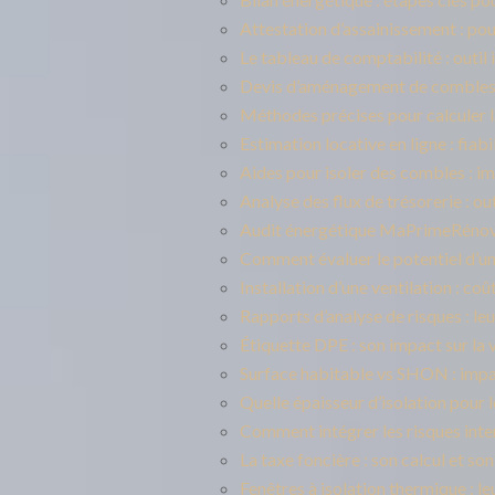
Attestation d’assainissement : pou
Le tableau de comptabilité : outil
Devis d’aménagement de combles :
Méthodes précises pour calculer l
Estimation locative en ligne : fiabil
Aides pour isoler des combles : im
Analyse des flux de trésorerie : ou
Audit énergétique MaPrimeRénov’ 
Comment évaluer le potentiel d’un
Installation d’une ventilation : co
Rapports d’analyse de risques : leu
Étiquette DPE : son impact sur la 
Surface habitable vs SHON : impac
Quelle épaisseur d’isolation pour 
Comment intégrer les risques inte
La taxe foncière : son calcul et so
Fenêtres à isolation thermique : le