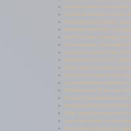
Comment relever et comprendre so
Fiscalité de l’assurance-vie pour le
Procuration chez le notaire : quand
Mandataire immobilier : avantages
Sol PVC à coller : avantages, tech
Caisse d’épargne : décryptage des
La maison de quartier Franc-Moisin
Revêtement de sol en PVC : guide d
Devenir agent immobilier en altern
Évolution historique des taux immo
La taxe d’habitation s’applique-t-e
30 000 euros sur 10 ans : quel créd
Prix au m² d’une extension en bois 
Entreprises de décoration intérieu
Fuites : quand l’assurance vient à 
L’apport immobilier : un atout ma
Marché immobilier parisien : sign