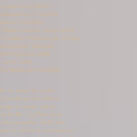
 une annonce immobilière
on d’une annonce immobilière
agences immobilières
s-Bains : tendances et opportunités
mmobilières à Toulouse et ses environs
 annonces pour l’immobilier
ilières par leur qualité
neuf et l’ancien
urnal d’annonces immobilières
tien des immeubles locatifs
ée fonctionnel et esthétique
yptage des derniers articles
ier ANAH : ce qu’il faut savoir
mation des coûts et planification
parcours et débouchés professionnels