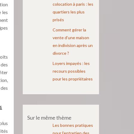
tion
colocation à paris : les
 les
quartiers les plus
ment
prisés
ipes
Comment gérer la
vente d’une maison
en indivision après un
divorce ?
oits
Loyers impayés : les
 des
recours possibles
iter
pour les propriétaires
ion,
 des
i
Sur le même thème
plus
Les bonnes pratiques
ités
pour l’entretien des