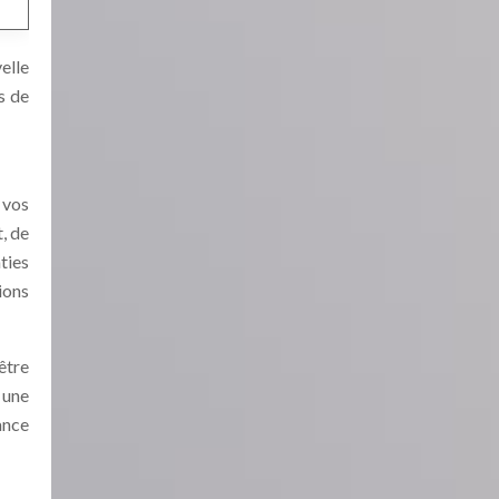
elle
s de
 vos
, de
ties
ions
être
 une
ance