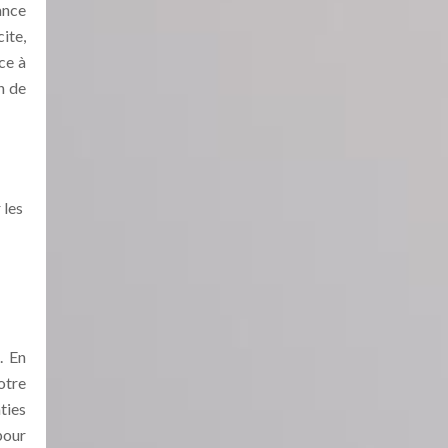
ance
ite,
ce à
n de
 les
. En
otre
ties
pour