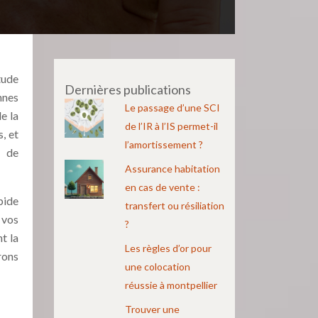
tude
Dernières publications
nnes
Le passage d’une SCI
e la
de l’IR à l’IS permet-il
, et
l’amortissement ?
n de
Assurance habitation
en cas de vente :
pide
transfert ou résiliation
 vos
?
t la
Les règles d’or pour
rons
une colocation
réussie à montpellier
Trouver une