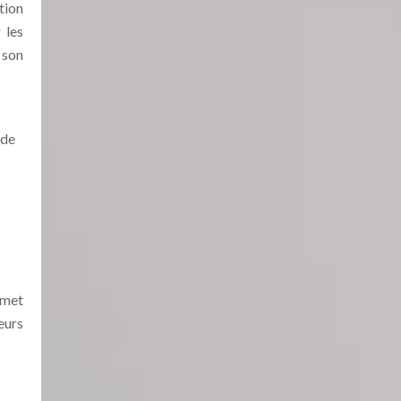
tion
 les
 son
 de
rmet
eurs