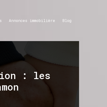
s
Annonces immobilière
Blog
ion : les
amon