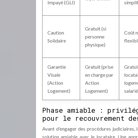
Impayé (GLI)
simpli
Gratuit (si
Caution
Coût nu
personne
Solidaire
flexib
physique)
Garantie
Gratuit (prise
Gratuit
Visale
en charge par
locatai
(Action
Action
logeme
Logement)
Logement)
salari
Phase amiable : privilé
pour le recouvrement de
Avant d’engager des procédures judiciaires, i
solution amiable avec le locataire. Une ap