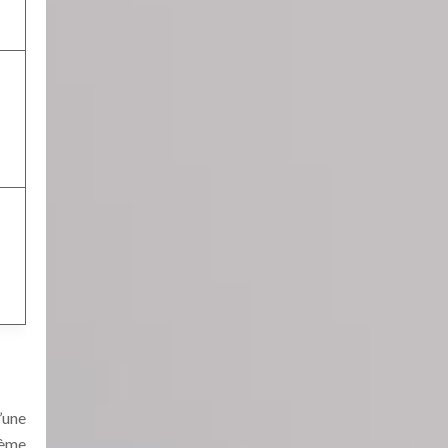
’une
lème