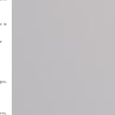
r le
ur
ges,
res,