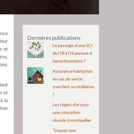
ence
Dernières publications
teur
Le passage d’une SCI
e et
de l’IR à l’IS permet-il
res,
l’amortissement ?
donc
Assurance habitation
en cas de vente :
ient
transfert ou résiliation
s et
?
à la
Les règles d’or pour
tion
une colocation
réussie à montpellier
Trouver une