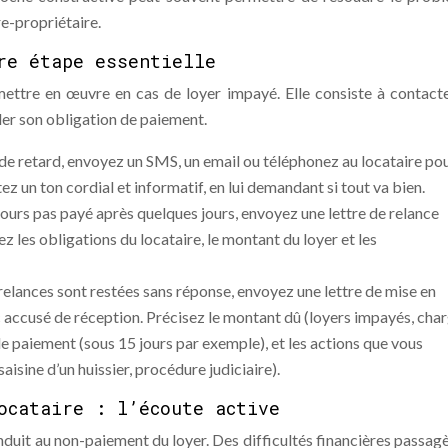
re-propriétaire.
re étape essentielle
mettre en œuvre en cas de loyer impayé. Elle consiste à contacte
ler son obligation de paiement.
 de retard, envoyez un SMS, un email ou téléphonez au locataire po
ez un ton cordial et informatif, en lui demandant si tout va bien.
oujours pas payé après quelques jours, envoyez une lettre de relance
z les obligations du locataire, le montant du loyer et les
relances sont restées sans réponse, envoyez une lettre de mise en
ccusé de réception. Précisez le montant dû (loyers impayés, char
 de paiement (sous 15 jours par exemple), et les actions que vous
isine d’un huissier, procédure judiciaire).
ocataire : l’écoute active
duit au non-paiement du loyer. Des difficultés financières passagè