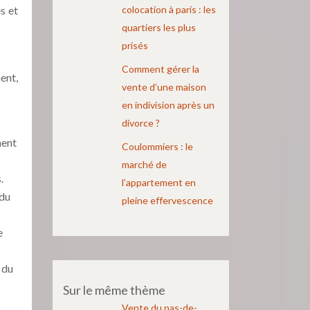
s et
colocation à paris : les
quartiers les plus
prisés
Comment gérer la
ent,
vente d’une maison
en indivision après un
divorce ?
ment
Coulommiers : le
marché de
.
l’appartement en
 du
pleine effervescence
e
 du
Sur le même thème
Vente du pas-de-