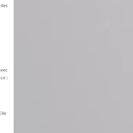
 des
avec
ce :
Elle