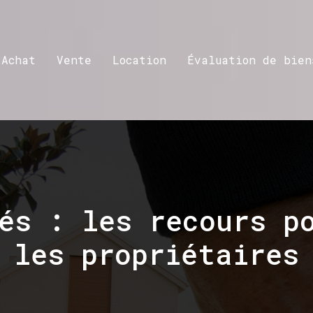
Achat
Vente
Location
Évaluation de bien
és : les recours p
les propriétaires