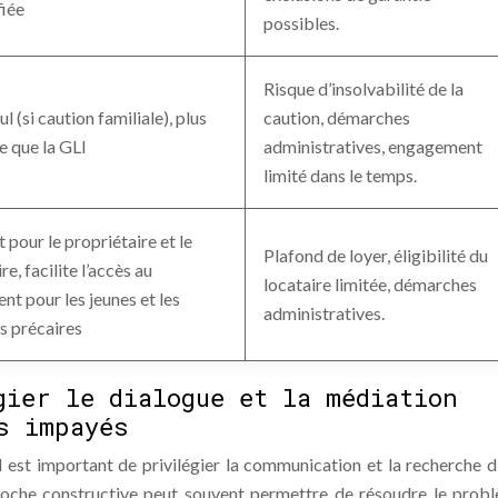
fiée
possibles.
Risque d’insolvabilité de la
l (si caution familiale), plus
caution, démarches
le que la GLI
administratives, engagement
limité dans le temps.
 pour le propriétaire et le
Plafond de loyer, éligibilité du
re, facilite l’accès au
locataire limitée, démarches
nt pour les jeunes et les
administratives.
és précaires
gier le dialogue et la médiation
s impayés
l est important de privilégier la communication et la recherche d
proche constructive peut souvent permettre de résoudre le prob