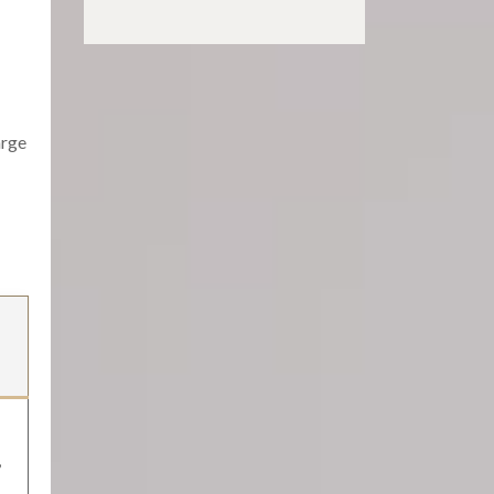
arge
,